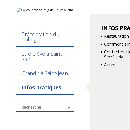
Aller
Outils
au
personnels
contenu.
|
Aller
INFOS PR
NAVIGATION
à
Présentation du
la
Restauration
navigation
Collège
Comment s'ins
Contact et H
Etre élève à Saint-
Secrétariat
Jean
Accès
Grandir à Saint-Jean
Infos pratiques