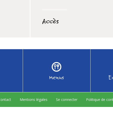
Accès
Menus
E
ontact
Mentions légales
Se connecter
Politique de conf