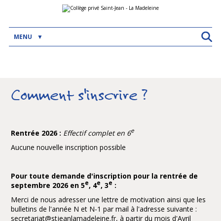
Aller
Outils
au
personnels
contenu.
|
Aller
MENU
à
la
navigation
Comment s'inscrire ?
e
Rentrée 2026 :
Effectif complet en 6
Aucune nouvelle inscription possible
Pour toute demande d'inscription pour la rentrée de
e
e
e
septembre 2026 en 5
, 4
, 3
:
Merci de nous adresser une lettre de motivation ainsi que les
bulletins de l'année N et N-1 par mail à l'adresse suivante :
secretariat@stjeanlamadeleine.fr
, à partir du mois d'Avril