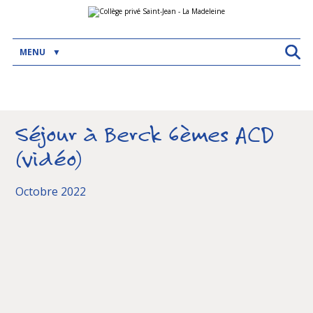
Aller
Outils
au
personnels
contenu.
|
Aller
MENU
à
la
navigation
Séjour à Berck 6èmes ACD
(vidéo)
Octobre 2022