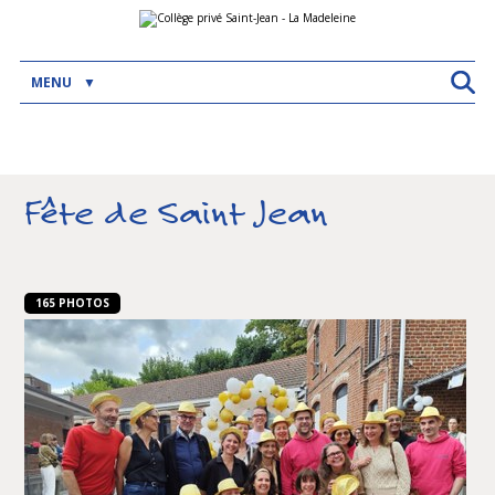
Aller
Outils
au
personnels
contenu.
|
Aller
MENU
à
la
navigation
Fête de Saint Jean
165 PHOTOS