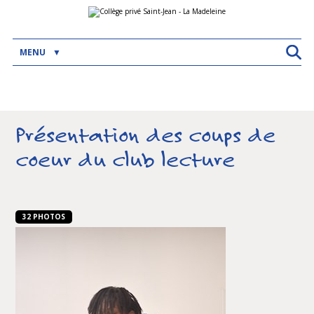
Aller
Outils
au
personnels
contenu.
|
Aller
MENU
à
la
navigation
Présentation des coups de
coeur du club lecture
32 PHOTOS