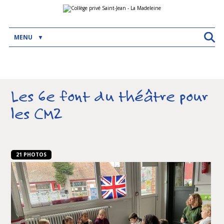
Aller
Outils
au
personnels
contenu.
|
Aller
MENU
à
la
navigation
Les 6e font du théâtre pour
les CM2
21 PHOTOS