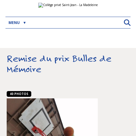
Aller
Outils
au
personnels
contenu.
|
Aller
MENU
à
la
navigation
Remise du prix Bulles de
Mémoire
40 PHOTOS