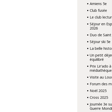
Amiens 5e
Club fusée
Le club lect
Séjour en Es
2026
Duo de Saint
Séjour ski 5e
La belle histoi
Un petit déje
équilibré
Prix Lir'ado à 
médiathèque
Visite au Lou
Forum des mé
Noël 2025
Cross 2025
Journée 3e su
Guerre Mondi