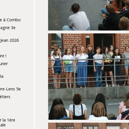
ure à Combo
pagne 3e
 Jean 2026
re !
uner
la
vre-Lens 5e
tiers
r la 1ère
ale