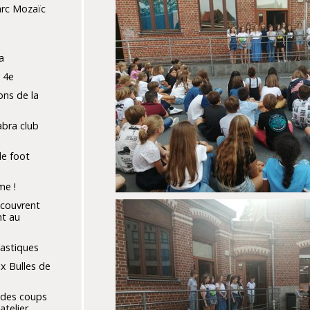
arc Mozaïc
a
 4e
ons de la
abra club
de foot
me !
écouvrent
nt au
lastiques
x Bulles de
 des coups
atelier