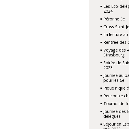
Les Eco-délé
2024
Péronne 3e
Cross Saint J
La lecture au
Rentrée des
Voyage des 4
Strasbourg
Soirée de Sai
2023
Journée au pa
pour les 6e
Pique nique 
Rencontre ch
Tournoi de f
Journée des 
délégués
Séjour en Es
mai 2023