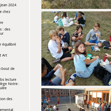
 Jean 2024
re chez
re
s : des
ur
r équilibré
t Art
u bout de
bs lecture
llège Notre-
ulée
tion des
temental