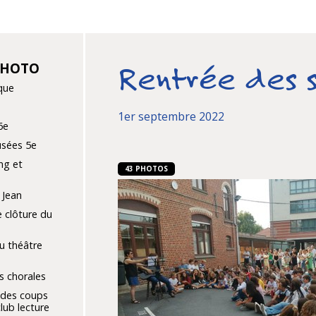
PHOTO
Rentrée des s
ique
1er septembre 2022
6e
sées 5e
ng et
43 PHOTOS
 Jean
 clôture du
u théâtre
s chorales
 des coups
lub lecture