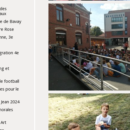
 des
aux
e de Bavay
re Rose
nne, 3e
gration 4e
ng et
de football
ses pour le
 Jean 2024
horales
 Art