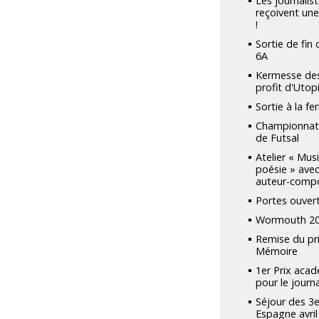
Les journalis
reçoivent une
!
Sortie de fin
6A
Kermesse des
profit d'Utop
Sortie à la f
Championnat
de Futsal
Atelier « Mus
poésie » avec
auteur-compo
Portes ouver
Wormouth 2
Remise du pri
Mémoire
1er Prix aca
pour le journa
Séjour des 3e
Espagne avril