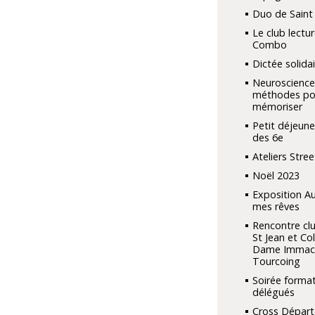
Duo de Saint
Le club lectu
Combo
Dictée solidai
Neuroscience
méthodes po
mémoriser
Petit déjeune
des 6e
Ateliers Stree
Noël 2023
Exposition A
mes rêves
Rencontre clu
St Jean et Co
Dame Immac
Tourcoing
Soirée forma
délégués
Cross Dépar