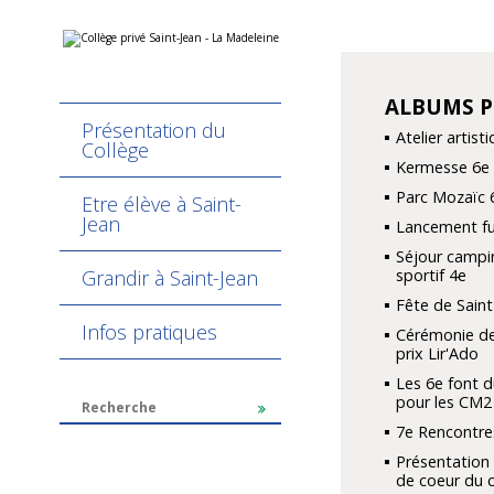
Aller
Outils
au
personnels
contenu.
|
Aller
ALBUMS 
NAVIGATION
à
Présentation du
la
Atelier artist
navigation
Collège
Kermesse 6e
Parc Mozaïc 
Etre élève à Saint-
Jean
Lancement fu
Séjour campi
Grandir à Saint-Jean
sportif 4e
Fête de Saint
Infos pratiques
Cérémonie de
prix Lir'Ado
Les 6e font d
pour les CM2
7e Rencontre
Présentation
de coeur du c