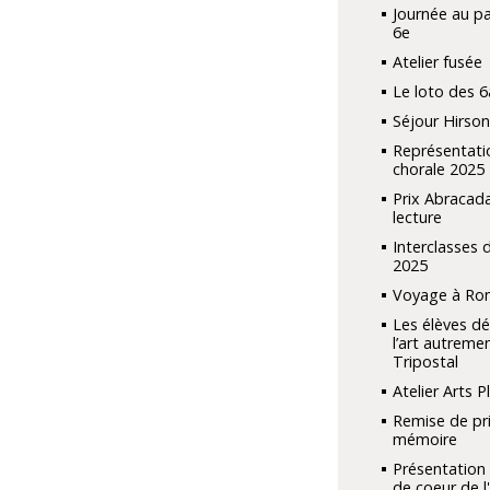
Journée au p
6e
Atelier fusée
Le loto des 6
Séjour Hirson
Représentati
chorale 2025
Prix Abracad
lecture
Interclasses 
2025
Voyage à Ro
Les élèves d
l’art autreme
Tripostal
Atelier Arts P
Remise de pri
mémoire
Présentation
de coeur de l'