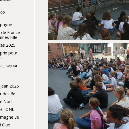
éco
spagne
 de France
imes Fille
tes 2025
prix pour
s !
s, séjour
e
 Jean 2025
r des 6e
de Noël
e l'ONL
lemagne 3e
! Club