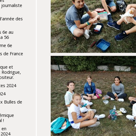
tes
 journaliste
 d'année des
 6e au
ia 56
erme 6e
s de France
ique et
 Rodrigue,
siteur.
tes 2024
024
x Bulles de
démique
l !
 en
 2024