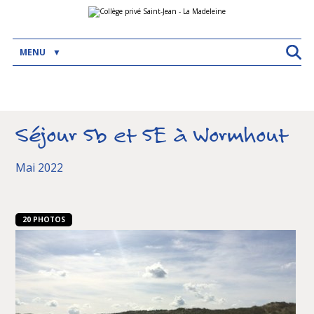
Aller
Outils
au
personnels
contenu.
|
Aller
MENU
à
la
navigation
Séjour 5b et 5E à Wormhout
Mai 2022
20 PHOTOS