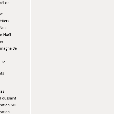
ël de
5e
tiers
Noël
de Noël
re
lemagne 3e
 3e
nts
tes
Toussaint
ration 6BE
ration