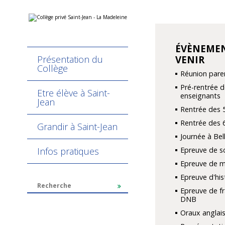
Aller
Outils
au
personnels
contenu.
|
Aller
ÉVÈNEMEN
NAVIGATION
à
Présentation du
VENIR
la
navigation
Collège
Réunion pare
Pré-rentrée d
Etre élève à Saint-
enseignants
Jean
Rentrée des 
Rentrée des 
Grandir à Saint-Jean
Journée à Be
Infos pratiques
Epreuve de s
Epreuve de 
Epreuve d'hi
Epreuve de fr
DNB
Oraux anglais