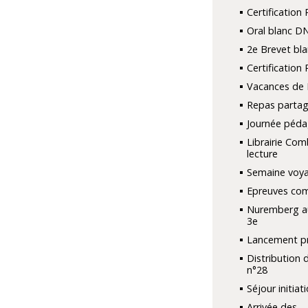
Certification 
Oral blanc D
2e Brevet bla
Certification 
Vacances de
Repas parta
Journée péd
Librairie Com
lecture
Semaine voya
Epreuves co
Nuremberg a
3e
Lancement pr
Distribution 
n°28
Séjour initiat
Arrivée des