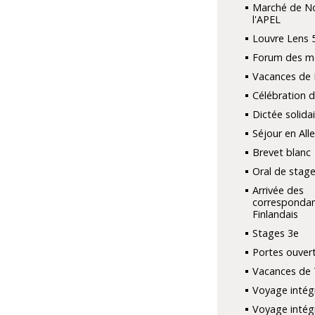
Marché de No
l'APEL
Louvre Lens 
Forum des mé
Vacances de 
Célébration 
Dictée solidai
Séjour en Al
Brevet blanc
Oral de stage
Arrivée des
corresponda
Finlandais
Stages 3e
Portes ouver
Vacances de 
Voyage intég
Voyage intég