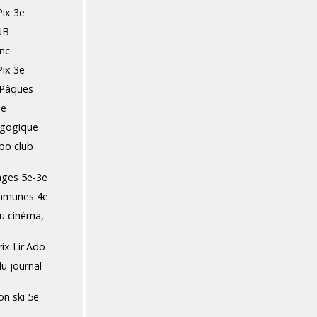
Pix 3e
NB
nc
Pix 3e
 Pâques
ge
agogique
bo club
ges 5e-3e
mmunes 4e
u cinéma,
ix Lir'Ado
du journal
ion ski 5e