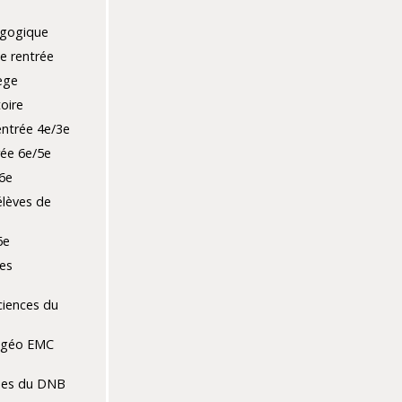
agogique
e rentrée
ège
toire
entrée 4e/3e
rée 6e/5e
6e
élèves de
6e
es
ciences du
-géo EMC
es du DNB