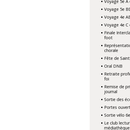
Voyage 5e A 
Voyage 5e B
Voyage 4e A
Voyage 4e C 
Finale Interc
foot
Représentati
chorale
Fête de Saint
Oral DNB
Retraite prof
foi
Remise de pri
journal
Sortie des é
Portes ouver
Sortie vélo 6
Le club lectur
médiathèque