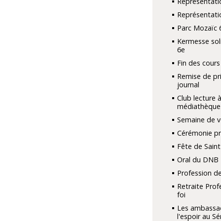
Représentati
Représentati
Parc Mozaïc 
Kermesse sol
6e
Fin des cours
Remise de pri
journal
Club lecture à
médiathèque
Semaine de v
Cérémonie pri
Fête de Saint
Oral du DNB
Profession de
Retraite Prof
foi
Les ambassa
l'espoir au S