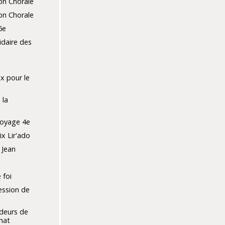
on Chorale
on Chorale
6e
idaire des
x pour le
 la
oyage 4e
x Lir'ado
 Jean
 foi
ession de
deurs de
énat