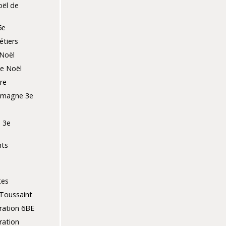
ël de
5e
tiers
Noël
de Noël
re
lemagne 3e
 3e
nts
tes
Toussaint
ration 6BE
ration