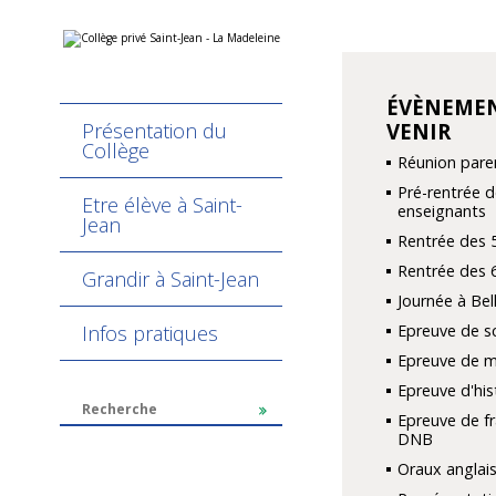
Aller
Outils
au
personnels
contenu.
|
Aller
ÉVÈNEMEN
NAVIGATION
à
Présentation du
VENIR
la
navigation
Collège
Réunion pare
Pré-rentrée d
Etre élève à Saint-
enseignants
Jean
Rentrée des 
Rentrée des 
Grandir à Saint-Jean
Journée à Be
Infos pratiques
Epreuve de s
Epreuve de 
Epreuve d'hi
Epreuve de fr
DNB
Oraux anglais