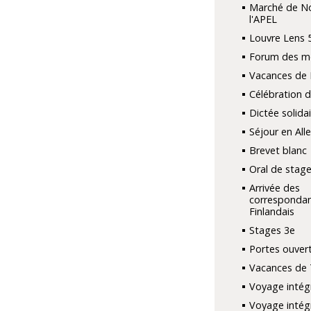
Marché de No
l'APEL
Louvre Lens 
Forum des mé
Vacances de 
Célébration 
Dictée solidai
Séjour en Al
Brevet blanc
Oral de stage
Arrivée des
corresponda
Finlandais
Stages 3e
Portes ouver
Vacances de 
Voyage intég
Voyage intég