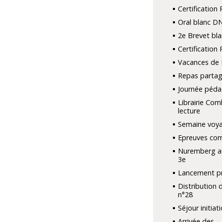
Certification 
Oral blanc D
2e Brevet bla
Certification 
Vacances de
Repas parta
Journée péd
Librairie Com
lecture
Semaine voya
Epreuves co
Nuremberg a
3e
Lancement pr
Distribution 
n°28
Séjour initiat
Arrivée des