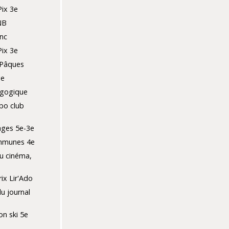
Pix 3e
NB
nc
Pix 3e
 Pâques
ge
agogique
bo club
ges 5e-3e
mmunes 4e
u cinéma,
ix Lir'Ado
du journal
ion ski 5e