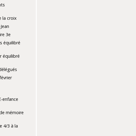
nts
 la croix
-Jean
ire 3e
s équilibré
r équilibré
délégués
évrier
e
E-enfance
 de mémoire
e 4/3 à la