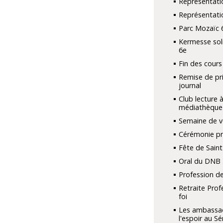
Représentati
Représentati
Parc Mozaïc 
Kermesse sol
6e
Fin des cours
Remise de pri
journal
Club lecture à
médiathèque
Semaine de v
Cérémonie pri
Fête de Saint
Oral du DNB
Profession de
Retraite Prof
foi
Les ambassa
l'espoir au S