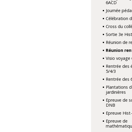
6ACD
Journée péd
Célébration d
Cross du coll
Sortie 3e His
Réunion de r
Réunion ren
Visio voyage 
Rentrée des 
5/4/3
Rentrée des 
Plantations d
jardinières
Epreuve de s
DNB
Epreuve Hist
Epreuve de
mathématiqu