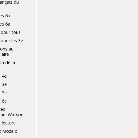
ançais du
es 6a
es 6a
 pour tous
 pour les 3e
ons au
laire
on de la
 4e
 3e
 5e
 6e
tes
Paul Watson
 lecture
c Mozaïc