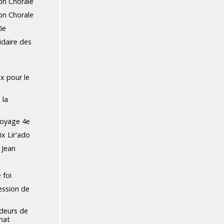
on Chorale
on Chorale
6e
idaire des
x pour le
 la
oyage 4e
x Lir'ado
 Jean
 foi
ession de
deurs de
énat