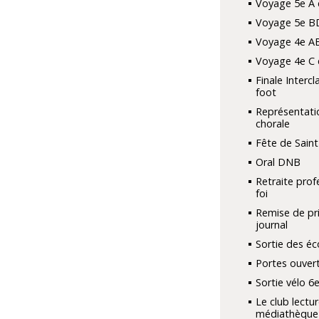
Voyage 5e A 
Voyage 5e B
Voyage 4e A
Voyage 4e C 
Finale Interc
foot
Représentati
chorale
Fête de Saint
Oral DNB
Retraite prof
foi
Remise de pri
journal
Sortie des é
Portes ouver
Sortie vélo 6
Le club lectur
médiathèque