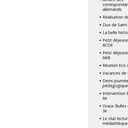
corresponda
allemands
Réalisation de
Duo de Saint
La belle histo
Petit déjeune
6CDE
Petit déjeune
6AB
Réunion Eco 
Vacances de f
Demi-journé
pédagogique
Intervention 
6e
Oraux Bulles
3e
Le club lectur
médiathèque