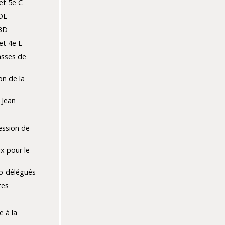
et 5e C
DE
BD
et 4e E
lasses de
on de la
 Jean
ession de
x pour le
co-délégués
tes
e
e à la