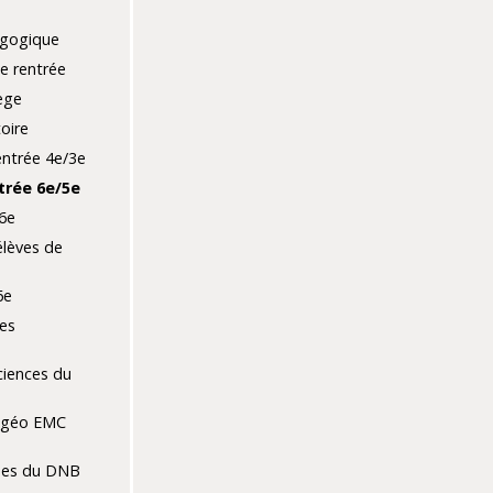
agogique
e rentrée
ège
toire
entrée 4e/3e
trée 6e/5e
6e
élèves de
6e
es
ciences du
-géo EMC
es du DNB