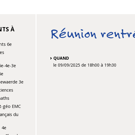
TS À
Réunion rent
nts 6e
es
QUAND
le 09/09/2025
de 18h00
à 19h30
5e-4e-3e
6e
llewaerde 3e
ciences
maths
st-géo EMC
ançais du
 4e