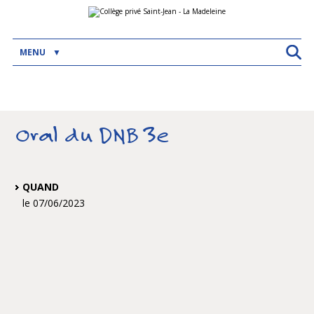
Aller
Outils
au
personnels
contenu.
|
Aller
MENU
à
la
navigation
Oral du DNB 3e
QUAND
le 07/06/2023