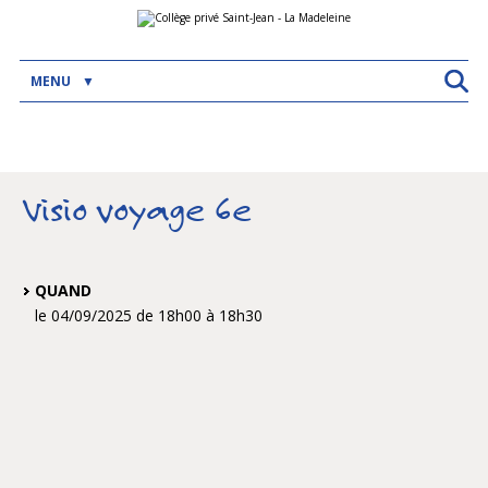
Aller
Outils
au
personnels
contenu.
|
Aller
MENU
à
la
navigation
Visio voyage 6e
QUAND
le 04/09/2025
de 18h00
à 18h30