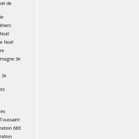
ël de
5e
tiers
Noël
de Noël
re
lemagne 3e
 3e
nts
tes
Toussaint
ration 6BE
ration