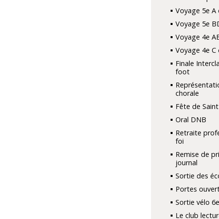
Voyage 5e A 
Voyage 5e B
Voyage 4e A
Voyage 4e C 
Finale Interc
foot
Représentati
chorale
Fête de Saint
Oral DNB
Retraite prof
foi
Remise de pri
journal
Sortie des é
Portes ouver
Sortie vélo 6
Le club lectur