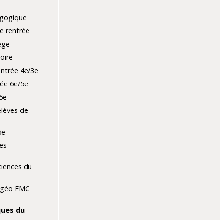
agogique
e rentrée
ège
toire
entrée 4e/3e
rée 6e/5e
6e
élèves de
6e
es
ciences du
-géo EMC
ues du