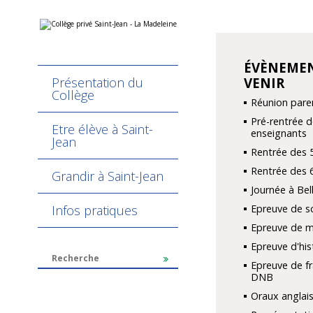
Aller
Outils
au
personnels
contenu.
|
Aller
ÉVÈNEMEN
NAVIGATION
à
Présentation du
VENIR
la
navigation
Collège
Réunion pare
Pré-rentrée d
Etre élève à Saint-
enseignants
Jean
Rentrée des 
Rentrée des 
Grandir à Saint-Jean
Journée à Be
Infos pratiques
Epreuve de s
Epreuve de 
Epreuve d'hi
Epreuve de fr
DNB
Oraux anglais