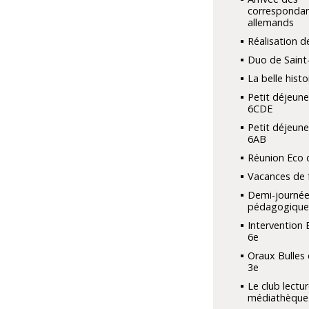
corresponda
allemands
Réalisation de
Duo de Saint
La belle histo
Petit déjeune
6CDE
Petit déjeune
6AB
Réunion Eco 
Vacances de f
Demi-journé
pédagogique
Intervention 
6e
Oraux Bulles
3e
Le club lectur
médiathèque