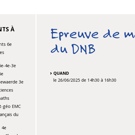
TS À
Epreuve de 
du DNB
nts 6e
es
5e-4e-3e
QUAND
6e
le 26/06/2025
de 14h30
à 16h30
llewaerde 3e
ciences
maths
st-géo EMC
ançais du
 4e