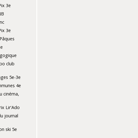
Pix 3e
NB
nc
Pix 3e
 Pâques
ge
agogique
bo club
ges 5e-3e
mmunes 4e
u cinéma,
ix Lir'Ado
du journal
ion ski 5e