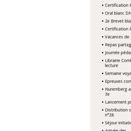
Certification 
Oral blanc D
2e Brevet bla
Certification 
Vacances de
Repas parta
Journée péd
Librairie Com
lecture
Semaine voya
Epreuves co
Nuremberg a
3e
Lancement pr
Distribution 
n°28
Séjour initiat
Arrivée des