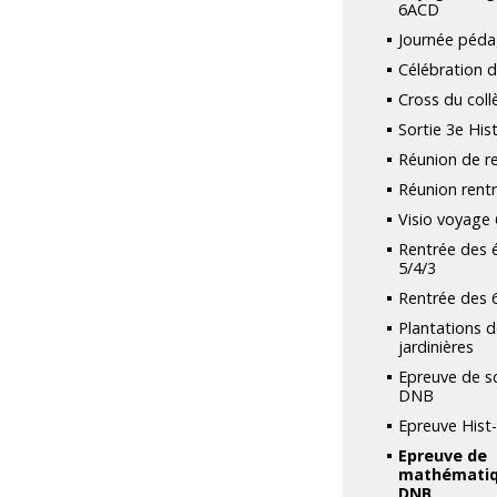
6ACD
Journée péd
Célébration d
Cross du coll
Sortie 3e His
Réunion de r
Réunion rent
Visio voyage 
Rentrée des 
5/4/3
Rentrée des 
Plantations d
jardinières
Epreuve de s
DNB
Epreuve Hist
Epreuve de
mathématiq
DNB