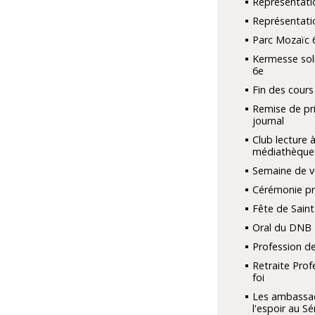
Représentati
Représentati
Parc Mozaïc 
Kermesse sol
6e
Fin des cours
Remise de pri
journal
Club lecture à
médiathèque
Semaine de v
Cérémonie pri
Fête de Saint
Oral du DNB
Profession de
Retraite Prof
foi
Les ambassa
l'espoir au S