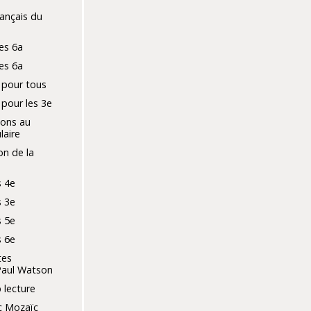
ançais du
es 6a
es 6a
 pour tous
 pour les 3e
ons au
laire
on de la
 4e
 3e
 5e
 6e
tes
Paul Watson
 lecture
c Mozaïc