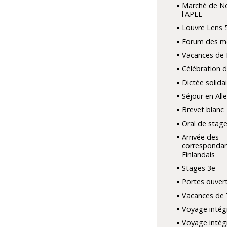
Marché de No
l'APEL
Louvre Lens 
Forum des mé
Vacances de 
Célébration 
Dictée solidai
Séjour en Al
Brevet blanc
Oral de stage
Arrivée des
corresponda
Finlandais
Stages 3e
Portes ouver
Vacances de 
Voyage intég
Voyage intég