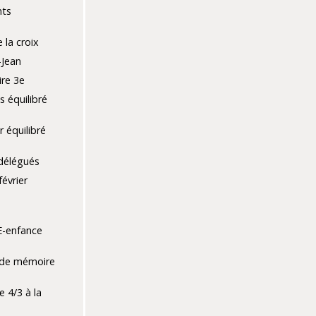
nts
 la croix
-Jean
ire 3e
s équilibré
r équilibré
délégués
évrier
e
E-enfance
 de mémoire
e 4/3 à la