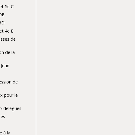
et 5e C
DE
BD
et 4e E
lasses de
on de la
 Jean
ession de
x pour le
co-délégués
tes
e
e à la