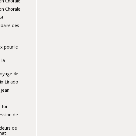
on Chorale
on Chorale
6e
idaire des
x pour le
 la
oyage 4e
x Lir'ado
 Jean
 foi
ession de
deurs de
énat