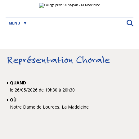
Aller
Outils
au
personnels
contenu.
|
Aller
MENU
à
la
navigation
Représentation Chorale
QUAND
le 26/05/2026
de 19h30
à 20h30
OÙ
Notre Dame de Lourdes, La Madeleine