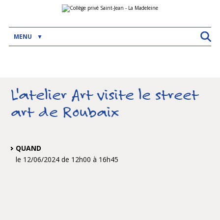
Aller
Outils
au
personnels
contenu.
|
Aller
MENU
à
la
navigation
L'atelier Art visite le street
art de Roubaix
QUAND
le 12/06/2024
de 12h00
à 16h45