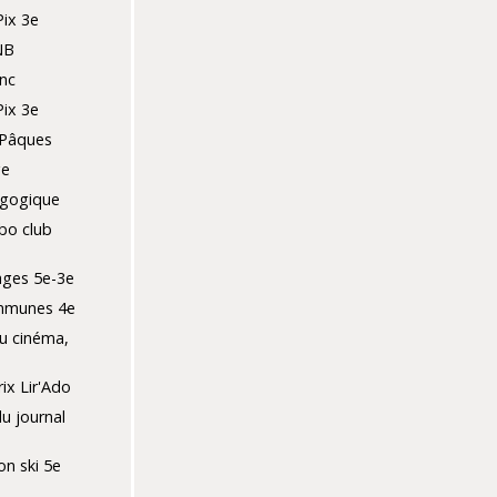
Pix 3e
NB
nc
Pix 3e
 Pâques
ge
agogique
bo club
ges 5e-3e
mmunes 4e
u cinéma,
ix Lir'Ado
du journal
ion ski 5e