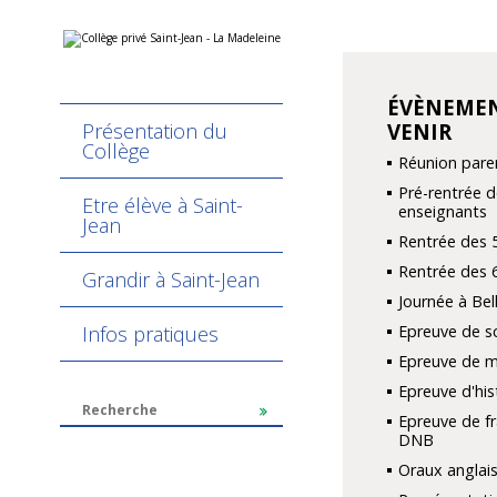
Aller
Outils
au
personnels
contenu.
|
Aller
ÉVÈNEMEN
NAVIGATION
à
Présentation du
VENIR
la
navigation
Collège
Réunion pare
Pré-rentrée d
Etre élève à Saint-
enseignants
Jean
Rentrée des 
Rentrée des 
Grandir à Saint-Jean
Journée à Be
Infos pratiques
Epreuve de s
Epreuve de 
Epreuve d'hi
Epreuve de fr
DNB
Oraux anglais