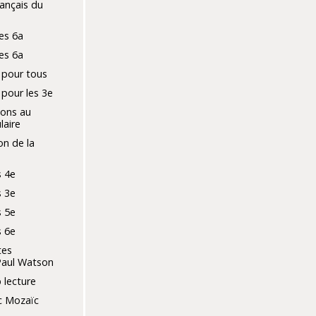
ançais du
es 6a
es 6a
 pour tous
 pour les 3e
ons au
laire
on de la
 4e
 3e
 5e
 6e
tes
Paul Watson
 lecture
c Mozaïc