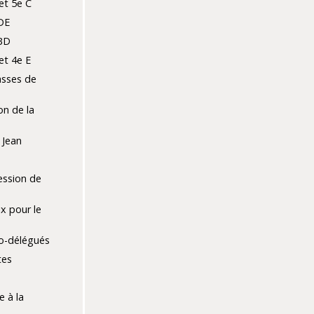
et 5e C
DE
BD
et 4e E
lasses de
on de la
 Jean
ession de
x pour le
co-délégués
tes
e
e à la