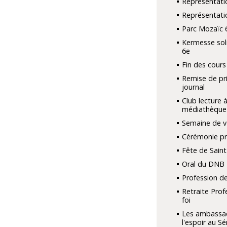
Représentati
Représentati
Parc Mozaïc 
Kermesse sol
6e
Fin des cours
Remise de pri
journal
Club lecture à
médiathèque
Semaine de v
Cérémonie pri
Fête de Saint
Oral du DNB
Profession de
Retraite Prof
foi
Les ambassa
l'espoir au S