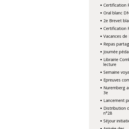
Certification 
Oral blanc D
2e Brevet bla
Certification 
Vacances de
Repas parta
Journée péd
Librairie Com
lecture
Semaine voya
Epreuves co
Nuremberg a
3e
Lancement pr
Distribution 
n°28
Séjour initiat
Arrivée des