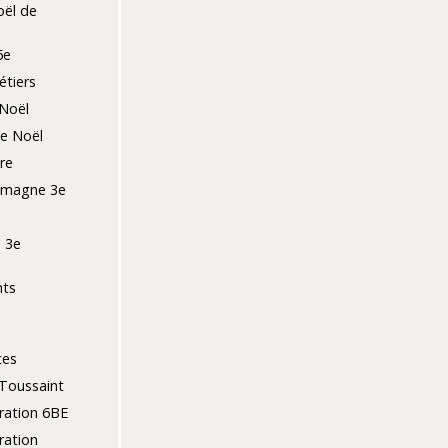
ël de
5e
tiers
Noël
de Noël
re
lemagne 3e
 3e
nts
tes
Toussaint
ration 6BE
ration