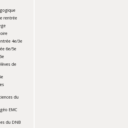
agogique
e rentrée
ège
toire
entrée 4e/3e
rée 6e/5e
6e
élèves de
6e
es
ciences du
-géo EMC
es du DNB