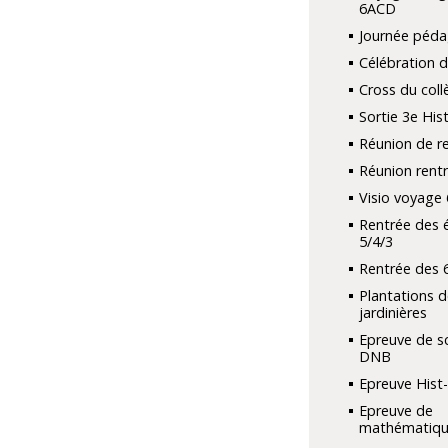
6ACD
Journée péd
Célébration d
Cross du coll
Sortie 3e His
Réunion de r
Réunion rent
Visio voyage 
Rentrée des 
5/4/3
Rentrée des 
Plantations d
jardinières
Epreuve de s
DNB
Epreuve Hist
Epreuve de
mathématiqu