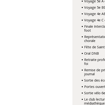
Voyage 5e A 
Voyage 5e B
Voyage 4e A
Voyage 4e C 
Finale Interc
foot
Représentati
chorale
Fête de Saint
Oral DNB
Retraite prof
foi
Remise de pri
journal
Sortie des é
Portes ouver
Sortie vélo 6
Le club lectur
médiathèque