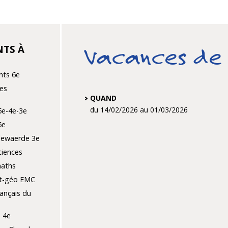
TS À
Vacances de 
nts 6e
es
QUAND
du 14/02/2026
au 01/03/2026
5e-4e-3e
6e
llewaerde 3e
ciences
maths
st-géo EMC
ançais du
 4e