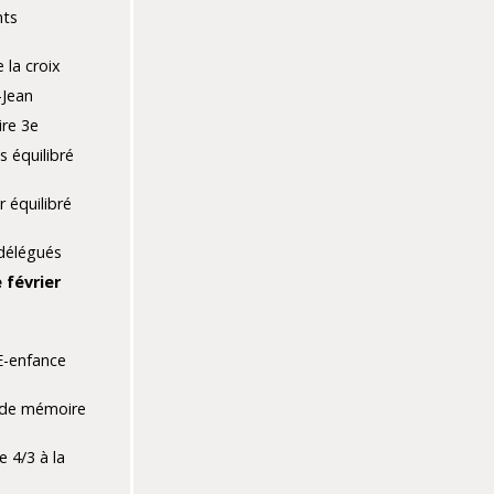
nts
 la croix
-Jean
ire 3e
s équilibré
r équilibré
délégués
 février
e
E-enfance
 de mémoire
e 4/3 à la