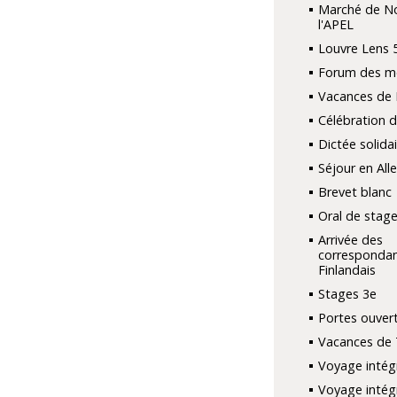
Marché de No
l'APEL
Louvre Lens 
Forum des mé
Vacances de 
Célébration 
Dictée solidai
Séjour en Al
Brevet blanc
Oral de stage
Arrivée des
corresponda
Finlandais
Stages 3e
Portes ouver
Vacances de 
Voyage intég
Voyage intég