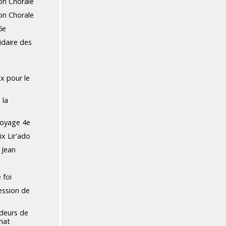
on Chorale
on Chorale
6e
idaire des
x pour le
 la
oyage 4e
x Lir'ado
 Jean
 foi
ession de
deurs de
énat