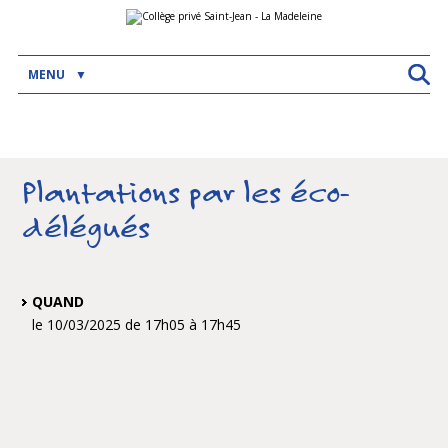
Aller
Outils
au
personnels
contenu.
|
Aller
MENU
à
la
navigation
Plantations par les éco-
délégués
QUAND
le 10/03/2025
de 17h05
à 17h45