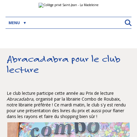
Aller
Outils
au
personnels
contenu.
|
Aller
MENU
à
la
navigation
Abracadabra pour le club
lecture
Le club lecture participe cette année au Prix de lecture
Abracadabra
, organisé par la librairie Combo de Roubaix,
notre librairie préférée ! Ce mardi matin, le club s'y est rendu
pour une présentation des livres du prix et aussi pour flaner
dans les rayons et faire du shopping bien sûr !