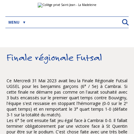
Aller
Outils
au
personnels
contenu.
|
Aller
MENU
à
la
navigation
Finale régionale Futsal
Ce Mercredi 31 Mai 2023 avait lieu la Finale Régionale Futsal
UGSEL pour les benjamins garçons (6° / 5e) à Cambrai. Si
cette finale ne démarre pas comme on l'aurait souhaité avec
3 buts encaissés sur le premier quart temps contre Bouvigny,
l'équipe s'est ressaisie en stoppant l'hémorragie (0-0 sur le 2º
quart temps) et en remportant le 3° quart temps 1-0 (défaite
3-1 sur la totalité du match).
Les 6° 5e ont ensuite fait jeu égal face à Cambrai 0-0. Il fallait
terminer obligatoirement par une victoire face à St Quentin
pour être sur le podium. C'est chose faite avec une très belle