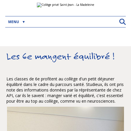
Aller
Outils
au
personnels
contenu.
|
Aller
MENU
à
la
navigation
Les 6e mangent équilibré !
Les classes de 6e profitent au collège d'un petit déjeuner
équilibré dans le cadre du parcours santé. Studieux, ils ont pris
note des informations données par la réprésentante de chez
API, car ils le savent : manger varié et équilibré, c'est essentiel
pour être au top au collège, comme vu en neurosciences.