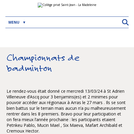
Aller
Outils
au
personnels
contenu.
|
Aller
MENU
à
la
navigation
Championnats de
badminton
Le rendez-vous était donné ce mercredi 13/03/24 à St Adrien
Villeneuve d’Ascq pour 3 benjamins(es) et 2 minimes pour
pouvoir accéder aux régionaux à Arras le 27 mars . Ils se sont
bien battus sur le terrain mais aucun n’a pu malheureusement
rentrer dans les 8 premiers. Bravo pour leur participation et
on fera mieux l’année prochaine : les participants etaient
Petnkeu Pablo, Mucin Mael , Six Maeva, Mafart Archibald et
Cremoux Hector.